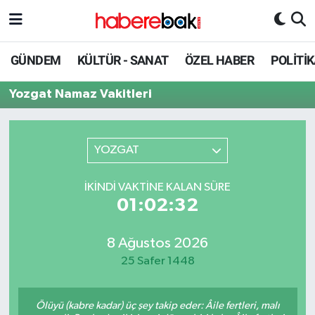
Hava Durumu
GÜNDEM
KÜLTÜR - SANAT
ÖZEL HABER
POLİTİ
Trafik Durumu
Yozgat Namaz Vakitleri
Süper Lig Puan Durumu ve Fikstür
YOZGAT
Tüm Manşetler
İKINDI VAKTINE KALAN SÜRE
Son Dakika Haberleri
01:02:32
Haber Arşivi
8 Ağustos 2026
25 Safer 1448
Ölüyü (kabre kadar) üç şey takip eder: Âile fertleri, malı