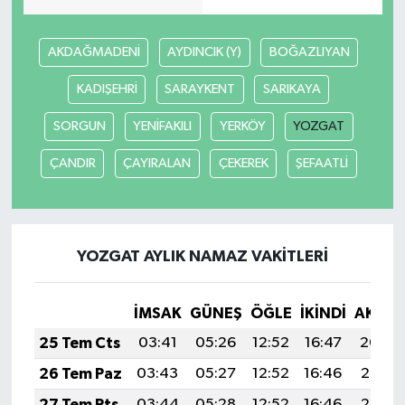
AKDAĞMADENİ
AYDINCIK (Y)
BOĞAZLIYAN
KADIŞEHRİ
SARAYKENT
SARIKAYA
SORGUN
YENİFAKILI
YERKÖY
YOZGAT
ÇANDIR
ÇAYIRALAN
ÇEKEREK
ŞEFAATLİ
YOZGAT AYLIK NAMAZ VAKITLERI
İMSAK
GÜNEŞ
ÖĞLE
İKINDI
AKŞA
25 Tem Cts
03:41
05:26
12:52
16:47
20:09
26 Tem Paz
03:43
05:27
12:52
16:46
20:08
27 Tem Pts
03:44
05:28
12:52
16:46
20:07