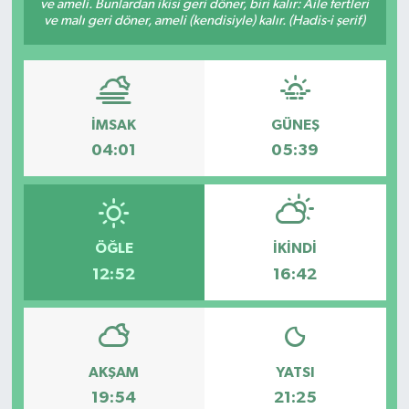
ve ameli. Bunlardan ikisi geri döner, biri kalır: Âile fertleri
ve malı geri döner, ameli (kendisiyle) kalır. (Hadis-i şerif)
İMSAK
GÜNEŞ
04:01
05:39
ÖĞLE
İKINDI
12:52
16:42
AKŞAM
YATSI
19:54
21:25