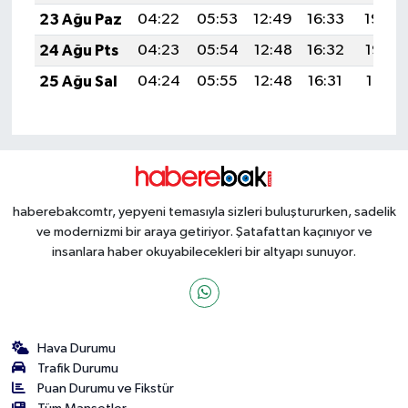
23 Ağu Paz
04:22
05:53
12:49
16:33
19:34
24 Ağu Pts
04:23
05:54
12:48
16:32
19:33
25 Ağu Sal
04:24
05:55
12:48
16:31
19:31
haberebakcomtr, yepyeni temasıyla sizleri buluştururken, sadelik
ve modernizmi bir araya getiriyor. Şatafattan kaçınıyor ve
insanlara haber okuyabilecekleri bir altyapı sunuyor.
Hava Durumu
Trafik Durumu
Puan Durumu ve Fikstür