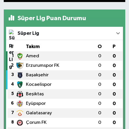
1
2
3
4
5
6
7
8
9
10
Süper Lig Puan Durumu
Süper Lig
#
Takım
O
P
1
Amed
0
0
2
Erzurumspor FK
0
0
3
Başakşehir
0
0
4
Kocaelispor
0
0
5
Beşiktaş
0
0
6
Eyüpspor
0
0
7
Galatasaray
0
0
8
Çorum FK
0
0