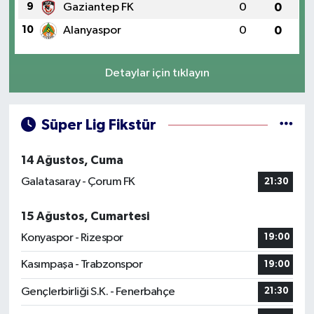
9
Gaziantep FK
0
0
10
Alanyaspor
0
0
Detaylar için tıklayın
Süper Lig Fikstür
14 Ağustos, Cuma
Galatasaray - Çorum FK
21:30
15 Ağustos, Cumartesi
Konyaspor - Rizespor
19:00
Kasımpaşa - Trabzonspor
19:00
Gençlerbirliği S.K. - Fenerbahçe
21:30