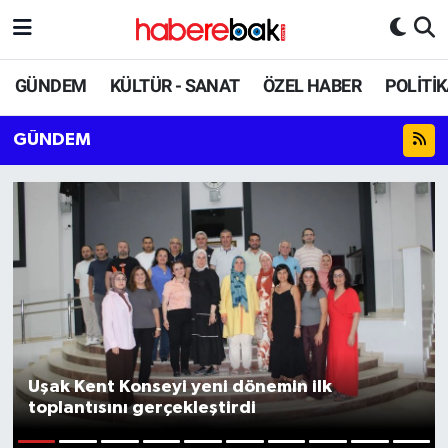
Hava Durumu
GÜNDEM
KÜLTÜR - SANAT
ÖZEL HABER
POLİTİ
Trafik Durumu
GÜNDEM
Süper Lig Puan Durumu ve Fikstür
Tüm Manşetler
Son Dakika Haberleri
Haber Arşivi
Uşak Kent Konseyi yeni dönemin ilk
toplantısını gerçekleştirdi