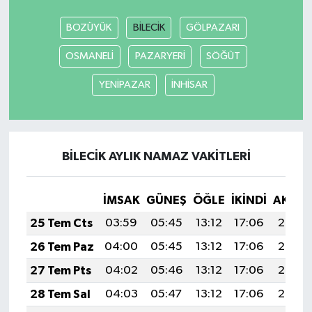
BOZÜYÜK
BİLECİK
GÖLPAZARI
OSMANELİ
PAZARYERİ
SÖĞÜT
YENİPAZAR
İNHİSAR
BİLECİK AYLIK NAMAZ VAKITLERI
İMSAK
GÜNEŞ
ÖĞLE
İKINDI
AKŞA
25 Tem Cts
03:59
05:45
13:12
17:06
20:29
26 Tem Paz
04:00
05:45
13:12
17:06
20:28
27 Tem Pts
04:02
05:46
13:12
17:06
20:27
28 Tem Sal
04:03
05:47
13:12
17:06
20:26