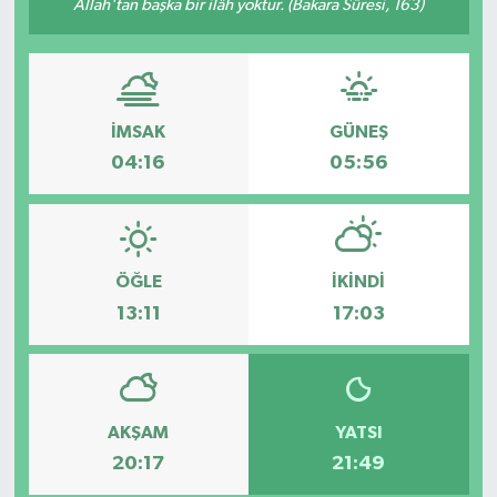
Allah'tan başka bir ilâh yoktur. (Bakara Sûresi, 163)
İMSAK
GÜNEŞ
04:16
05:56
ÖĞLE
İKINDI
13:11
17:03
AKŞAM
YATSI
20:17
21:49