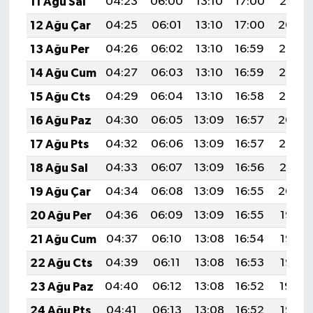
11 Ağu Sal
04:23
06:00
13:10
17:00
20:10
12 Ağu Çar
04:25
06:01
13:10
17:00
20:09
13 Ağu Per
04:26
06:02
13:10
16:59
20:08
14 Ağu Cum
04:27
06:03
13:10
16:59
20:07
15 Ağu Cts
04:29
06:04
13:10
16:58
20:05
16 Ağu Paz
04:30
06:05
13:09
16:57
20:04
17 Ağu Pts
04:32
06:06
13:09
16:57
20:03
18 Ağu Sal
04:33
06:07
13:09
16:56
20:01
19 Ağu Çar
04:34
06:08
13:09
16:55
20:00
20 Ağu Per
04:36
06:09
13:09
16:55
19:58
21 Ağu Cum
04:37
06:10
13:08
16:54
19:57
22 Ağu Cts
04:39
06:11
13:08
16:53
19:55
23 Ağu Paz
04:40
06:12
13:08
16:52
19:54
24 Ağu Pts
04:41
06:13
13:08
16:52
19:52