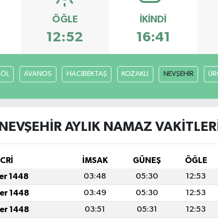
ÖĞLE
İKINDI
12:52
16:41
GÖL
AVANOS
HACIBEKTAŞ
KOZAKLI
NEVŞEHİR
ÜR
NEVŞEHİR AYLIK NAMAZ VAKITLER
İCRİ
İMSAK
GÜNEŞ
ÖĞLE
fer 1448
03:48
05:30
12:53
fer 1448
03:49
05:30
12:53
fer 1448
03:51
05:31
12:53