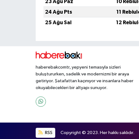
23 Ağu Paz
10 Rebiu
24 Ağu Pts
11 Rebiu
25 Ağu Sal
12 Rebiu
haberebakcomtr, yepyeni temasıyla sizleri
buluştururken, sadelik ve modernizmi bir araya
getiriyor. Şatafattan kaçınıyor ve insanlara haber
okuyabilecekleri bir altyapı sunuyor.
RSS
Copyright © 2023. Her hakkı saklıdır.