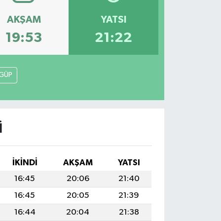
AKŞAM
YATSI
19:53
21:22
GÜP
I
İKINDI
AKŞAM
YATSI
16:45
20:06
21:40
16:45
20:05
21:39
16:44
20:04
21:38