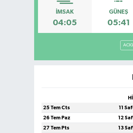
İMSAK
GÜNEŞ
04:05
05:41
ACI
H
25 Tem Cts
11 Sa
26 Tem Paz
12 Sa
27 Tem Pts
13 Sa