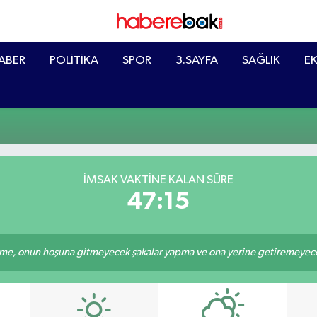
ABER
POLİTİKA
SPOR
3.SAYFA
SAĞLIK
E
İMSAK VAKTINE KALAN SÜRE
47:15
e, onun hoşuna gitmeyecek şakalar yapma ve ona yerine getiremeyeceği