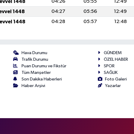
levvel 1448
04:26
05:55
12:49
levvel 1448
04:27
05:56
12:49
levvel 1448
04:28
05:57
12:48
Hava Durumu
GÜNDEM
Trafik Durumu
ÖZEL HABER
Puan Durumu ve Fikstür
SPOR
Tüm Manşetler
SAĞLIK
Son Dakika Haberleri
Foto Galeri
Haber Arşivi
Yazarlar