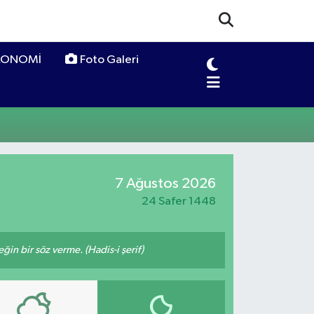
KONOMİ
Foto Galeri
7 Ağustos 2026
24 Safer 1448
n bir söz verme. (Hadis-i şerif)