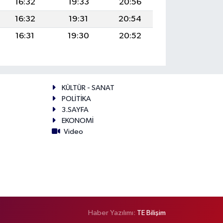
16:32
19:33
20:56
16:32
19:31
20:54
16:31
19:30
20:52
KÜLTÜR - SANAT
POLİTİKA
3.SAYFA
EKONOMİ
Video
Haber Yazılımı:
TE Bilişim