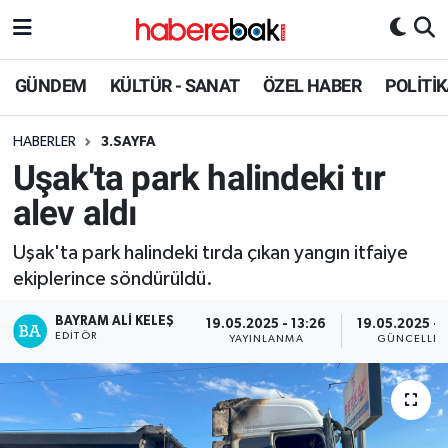
Hava Durumu
GÜNDEM
KÜLTÜR - SANAT
ÖZEL HABER
POLİTİ
Trafik Durumu
HABERLER
3.SAYFA
Uşak'ta park halindeki tır
Süper Lig Puan Durumu ve Fikstür
alev aldı
Tüm Manşetler
Uşak'ta park halindeki tırda çıkan yangın itfaiye
ekiplerince söndürüldü.
Son Dakika Haberleri
BAYRAM ALI KELEŞ
19.05.2025 - 13:26
19.05.2025 - 
Haber Arşivi
EDITÖR
YAYINLANMA
GÜNCELLE