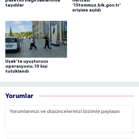
paketini bağırsaklarında
hafızası
taşıdılar
‘15temmuz.bik.gov.tr’
erişime açıldı
Uşak’ta uyuşturucu
operasyonu; 10 kişi
tutuklandı
Yorumlar