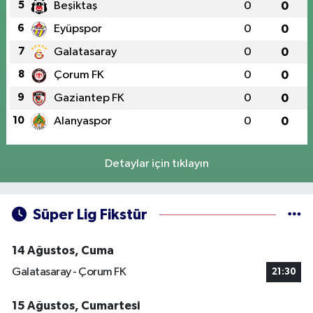
5
Beşiktaş
0
0
6
Eyüpspor
0
0
7
Galatasaray
0
0
8
Çorum FK
0
0
9
Gaziantep FK
0
0
10
Alanyaspor
0
0
Detaylar için tıklayın
Süper Lig Fikstür
14 Ağustos, Cuma
Galatasaray - Çorum FK
21:30
15 Ağustos, Cumartesi