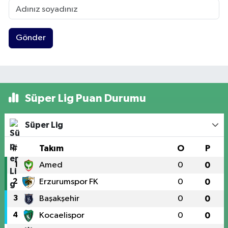
Gönder
Süper Lig Puan Durumu
Süper Lig
#
Takım
O
P
1
Amed
0
0
2
Erzurumspor FK
0
0
3
Başakşehir
0
0
4
Kocaelispor
0
0