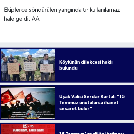
Ekiplerce söndürülen yangında tır kullanılamaz
hale geldi. AA
Köylünün dilekçesi haklı
bulundu
Uşak Valisi Serdar Kartal: “15
Temmuz unutulursa ihanet
cesaret bulur”