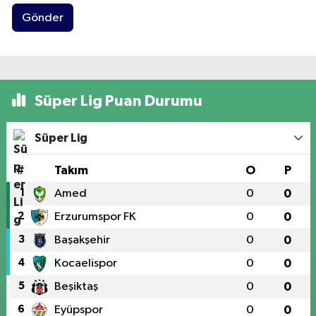
Gönder
Süper Lig Puan Durumu
Süper Lig
#
Takım
O
P
1
Amed
0
0
2
Erzurumspor FK
0
0
3
Başakşehir
0
0
4
Kocaelispor
0
0
5
Beşiktaş
0
0
6
Eyüpspor
0
0