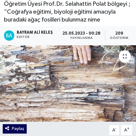
Öğretim Üyesi Prof.Dr. Selahattin Polat bölgeyi ;
“Coğrafya eğitimi, biyoloji eğitimi amacıyla
buradaki ağaç fosilleri bulunmaz nime
BAYRAM ALI KELEŞ
25.05.2023 - 00:28
209
EDITÖR
YAYINLANMA
GÖSTERIM
Paylaş
-
+
A
A