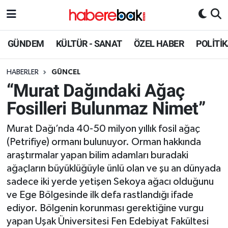
Hava Durumu
GÜNDEM
KÜLTÜR - SANAT
ÖZEL HABER
POLİTİ
Trafik Durumu
HABERLER
GÜNCEL
“Murat Dağındaki Ağaç
Süper Lig Puan Durumu ve Fikstür
Fosilleri Bulunmaz Nimet”
Tüm Manşetler
Murat Dağı’nda 40-50 milyon yıllık fosil ağaç
(Petrifiye) ormanı bulunuyor. Orman hakkında
Son Dakika Haberleri
araştırmalar yapan bilim adamları buradaki
ağaçların büyüklüğüyle ünlü olan ve şu an dünyada
Haber Arşivi
sadece iki yerde yetişen Sekoya ağacı olduğunu
ve Ege Bölgesinde ilk defa rastlandığı ifade
ediyor. Bölgenin korunması gerektiğine vurgu
yapan Uşak Üniversitesi Fen Edebiyat Fakültesi