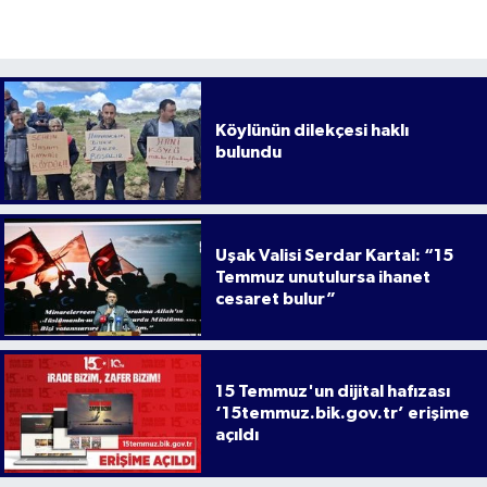
Köylünün dilekçesi haklı
bulundu
Uşak Valisi Serdar Kartal: “15
Temmuz unutulursa ihanet
cesaret bulur”
15 Temmuz'un dijital hafızası
‘15temmuz.bik.gov.tr’ erişime
açıldı