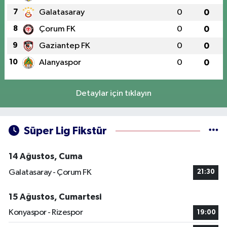
7
Galatasaray
0
0
8
Çorum FK
0
0
9
Gaziantep FK
0
0
10
Alanyaspor
0
0
Detaylar için tıklayın
Süper Lig Fikstür
14 Ağustos, Cuma
Galatasaray - Çorum FK
21:30
15 Ağustos, Cumartesi
Konyaspor - Rizespor
19:00