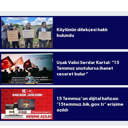
Köylünün dilekçesi haklı
bulundu
Uşak Valisi Serdar Kartal: “15
Temmuz unutulursa ihanet
cesaret bulur”
15 Temmuz'un dijital hafızası
‘15temmuz.bik.gov.tr’ erişime
açıldı