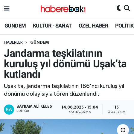
Hava Durumu
GÜNDEM
KÜLTÜR - SANAT
ÖZEL HABER
POLİTİ
Trafik Durumu
HABERLER
GÜNDEM
Jandarma teşkilatının
Süper Lig Puan Durumu ve Fikstür
kuruluş yıl dönümü Uşak’ta
Tüm Manşetler
kutlandı
Son Dakika Haberleri
Uşak'ta, Jandarma teşkilatının 186'ncı kuruluş yıl
dönümü dolayısıyla tören düzenlendi.
Haber Arşivi
BAYRAM ALI KELEŞ
14.06.2025 - 15:04
15
EDITÖR
YAYINLANMA
GÖSTERIM