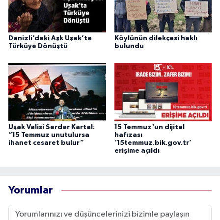
Denizli’deki Aşk Uşak’ta
Köylünün dilekçesi haklı
Türküye Dönüştü
bulundu
Uşak Valisi Serdar Kartal:
15 Temmuz'un dijital
“15 Temmuz unutulursa
hafızası
ihanet cesaret bulur”
‘15temmuz.bik.gov.tr’
erişime açıldı
Yorumlar