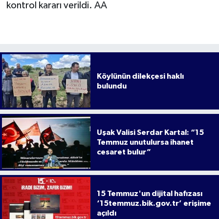
kontrol kararı verildi. AA
Köylünün dilekçesi haklı
bulundu
Uşak Valisi Serdar Kartal: “15
Temmuz unutulursa ihanet
cesaret bulur”
15 Temmuz'un dijital hafızası
‘15temmuz.bik.gov.tr’ erişime
açıldı