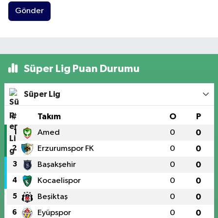
Gönder
Süper Lig Puan Durumu
Süper Lig
#
Takım
O
P
1
Amed
0
0
2
Erzurumspor FK
0
0
3
Başakşehir
0
0
4
Kocaelispor
0
0
5
Beşiktaş
0
0
6
Eyüpspor
0
0