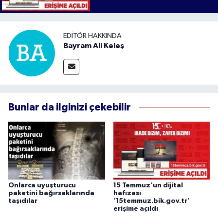
EDITÖR HAKKINDA
Bayram Ali Keleş
Bunlar da ilginizi çekebilir
Onlarca uyuşturucu
15 Temmuz'un dijital
paketini bağırsaklarında
hafızası
taşıdılar
‘15temmuz.bik.gov.tr’
erişime açıldı