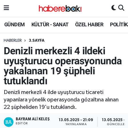
Hava Durumu
GÜNDEM
KÜLTÜR - SANAT
ÖZEL HABER
POLİTİ
Trafik Durumu
HABERLER
3.SAYFA
Denizli merkezli 4 ildeki
Süper Lig Puan Durumu ve Fikstür
uyuşturucu operasyonunda
Tüm Manşetler
yakalanan 19 şüpheli
tutuklandı
Son Dakika Haberleri
Denizli merkezli 4 ilde uyuşturucu ticareti
Haber Arşivi
yapanlara yönelik operasyonda gözaltına alınan
22 şüpheliden 19'u tutuklandı.
BAYRAM ALI KELEŞ
13.05.2025 - 21:09
13.05.2025 - 2
EDITÖR
YAYINLANMA
GÜNCELLEM