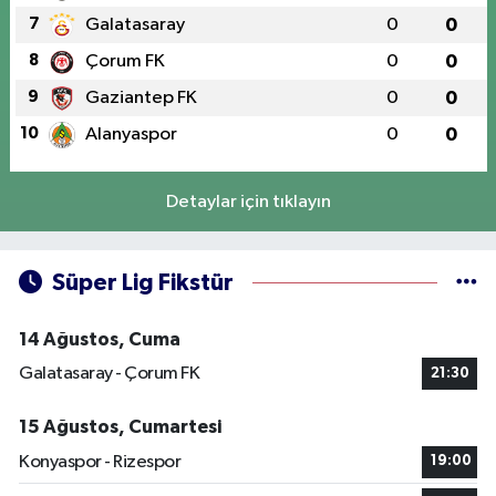
7
Galatasaray
0
0
8
Çorum FK
0
0
9
Gaziantep FK
0
0
10
Alanyaspor
0
0
Detaylar için tıklayın
Süper Lig Fikstür
14 Ağustos, Cuma
Galatasaray - Çorum FK
21:30
15 Ağustos, Cumartesi
Konyaspor - Rizespor
19:00