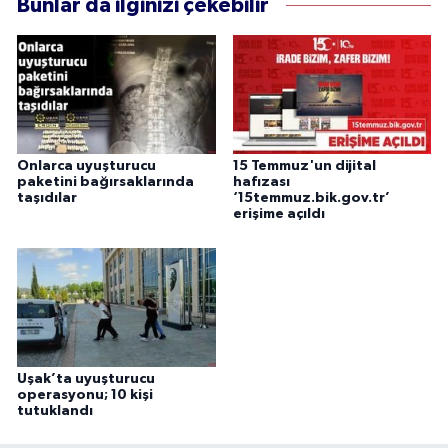
Bunlar da ilginizi çekebilir
Onlarca uyuşturucu
15 Temmuz'un dijital
paketini bağırsaklarında
hafızası
taşıdılar
‘15temmuz.bik.gov.tr’
erişime açıldı
Uşak’ta uyuşturucu
operasyonu; 10 kişi
tutuklandı