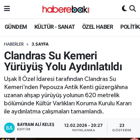
Hava Durumu
GÜNDEM
KÜLTÜR - SANAT
ÖZEL HABER
POLİTİ
Trafik Durumu
HABERLER
3.SAYFA
Clandras Su Kemeri
Süper Lig Puan Durumu ve Fikstür
Yürüyüş Yolu Aydınlatıldı
Tüm Manşetler
Uşak İl Özel İdaresi tarafından Clandras Su
Kemeri’nden Pepouza Antik Kenti güzergâhına
Son Dakika Haberleri
uzanan ahşap yürüyüş yolunun 620 metrelik
bölümünde Kültür Varlıkları Koruma Kurulu Kararı
Haber Arşivi
ile aydınlatma çalışmaları tamamlandı.
BAYRAM ALI KELEŞ
12.02.2026 - 20:27
23
EDITÖR
YAYINLANMA
GÖSTERIM