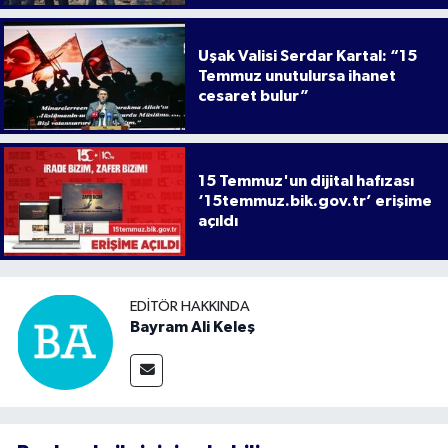
Uşak Valisi Serdar Kartal: “15
Temmuz unutulursa ihanet
cesaret bulur”
15 Temmuz'un dijital hafızası
‘15temmuz.bik.gov.tr’ erişime
açıldı
EDITÖR HAKKINDA
Bayram Ali Keleş